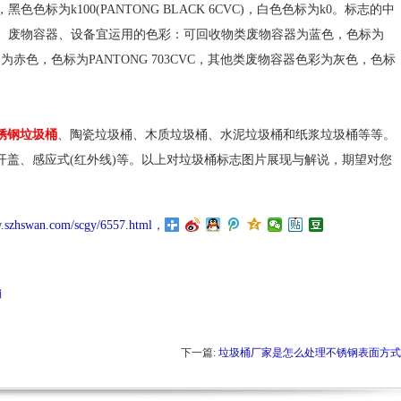
2CVC)，黑色色标为k100(PANTONG BLACK 6CVC)，白色色标为k0。标志的中
粗体。废物容器、设备宜运用的色彩：可回收物类废物容器为蓝色，色标为
容器为赤色，色标为PANTONG 703CVC，其他类废物容器色彩为灰色，色标
锈钢垃圾桶
、陶瓷垃圾桶、木质垃圾桶、水泥垃圾桶和纸浆垃圾桶等等。
开盖、感应式(红外线)等。以上对垃圾桶标志图片展现与解说，期望对您
w.szhswan.com/scgy/6557.html
，
销
下一篇:
垃圾桶厂家是怎么处理不锈钢表面方式