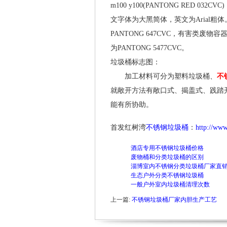
m100 y100(PANTONG RED 03
文字体为大黑简体，英文为Arial
PANTONG 647CVC，有害类废物
为PANTONG 5477CVC。
垃圾桶标志图：
加工材料可分为塑料垃圾桶、
不
就敞开方法有敞口式、揭盖式、践踏
能有所协助。
首发红树湾
不锈钢垃圾桶
：
http://ww
酒店专用不锈钢垃圾桶价格
废物桶和分类垃圾桶的区别
淄博室内不锈钢分类垃圾桶厂家直
生态户外分类不锈钢垃圾桶
一般户外室内垃圾桶清理次数
上一篇:
不锈钢垃圾桶厂家内胆生产工艺