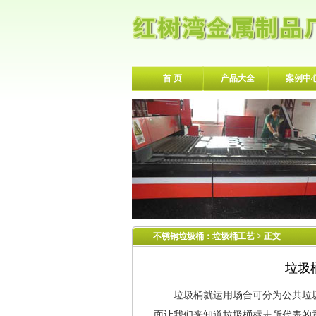
首 页
产品大全
案例中
不锈钢垃圾桶
：
垃圾桶工艺
> 正文
垃圾
垃圾桶就运用场合可分为公共垃圾
面让我们来知道垃圾桶标志所代表的