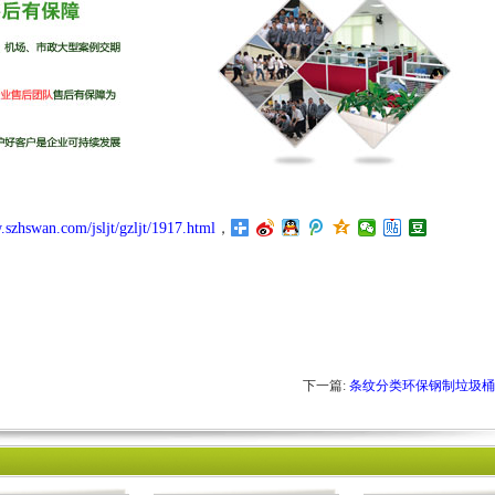
.szhswan.com/jsljt/gzljt/1917.html
，
下一篇:
条纹分类环保钢制垃圾桶