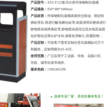
产品型号：
XFZ-F152复式分类环保钢制垃圾桶
产品规格：
950*380*1000mm
产品材质：
环保钢制垃圾桶表面经过除油、喷砂防
锈处理后,再进行酸洗磷化处理;表面清理后整体进行
静电喷涂或烤漆处理,静电喷涂是经过流水线高温固
化炉固化后再出炉冷却,漆面色泽耐久,防腐防锈；
产品定制：
可按客户需求定制任意垃圾桶款式尺寸
和颜色，定制周期为10-20天。
使用范围：
广泛应用于工业园、学校、花园小区、
市政、城市街道等场所。
服务热线：
13902465298
选择专业厂家，质优价廉有售后！