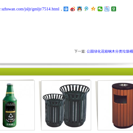
.szhswan.com/jsljt/gmljt/7514.html
，
下一篇:
公园绿化花箱钢木分类垃圾桶