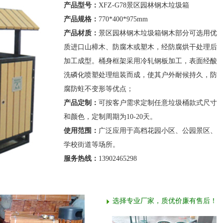
产品型号：
XFZ-G78景区园林钢木垃圾箱
产品规格：
770*400*975mm
产品材质：
景区园林钢木垃圾箱钢木部分可选用优
质进口山樟木、防腐木或塑木，经防腐烘干处理后
加工成型。桶身框架采用冷轧钢板加工，表面经酸
洗磷化喷塑处理组装而成，使其户外耐候持久，防
腐防蛀不变形等优点；
产品定制：
可按客户需求定制任意垃圾桶款式尺寸
和颜色，定制周期为10-20天。
使用范围：
广泛应用于高档花园小区、公园景区、
学校街道等场所。
服务热线：
13902465298
选择专业厂家，质优价廉有售后！