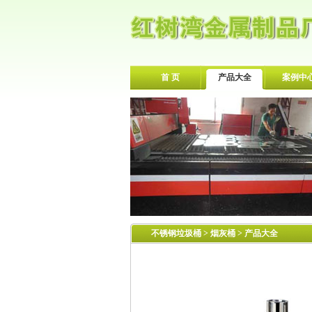
首 页
产品大全
案例中
不锈钢垃圾桶
>
烟灰桶
> 产品大全