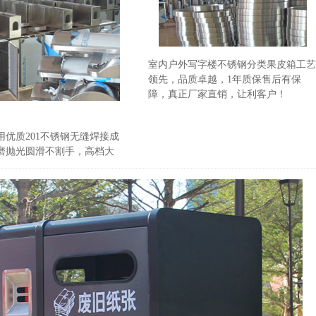
室内户外写字楼不锈钢分类果皮箱工艺
领先，品质卓越，1年质保售后有保
障，真正厂家直销，让利客户！
优质201不锈钢无缝焊接成
磨抛光圆滑不割手，高档大