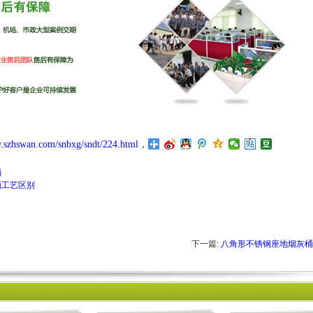
.szhswan.com/snbxg/sndt/224.html
，
桶
桶工艺区别
下一篇:
八角形不锈钢座地烟灰桶