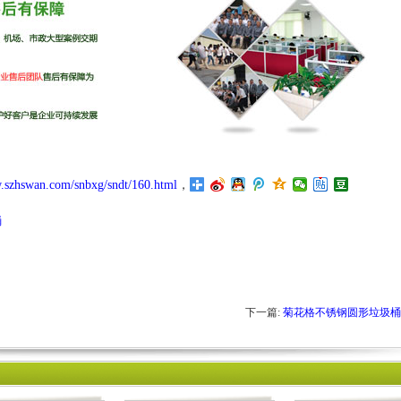
.szhswan.com/snbxg/sndt/160.html
，
桶
下一篇:
菊花格不锈钢圆形垃圾桶