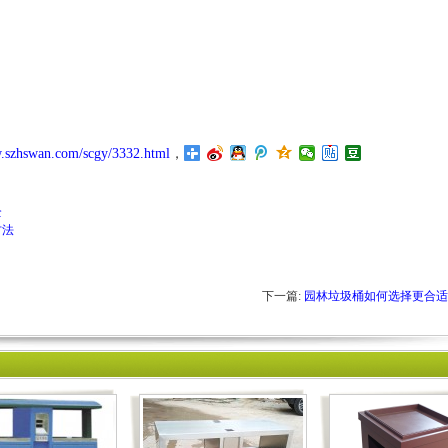
w.szhswan.com/scgy/3332.html
，
全
方法
下一篇:
园林垃圾桶如何选择更合适