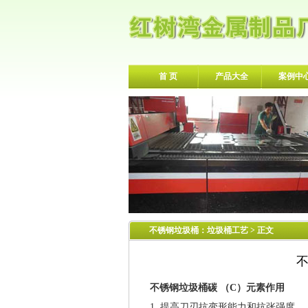
首 页
产品大全
案例中
不锈钢垃圾桶
：
垃圾桶工艺
> 正文
不锈钢垃圾桶碳 （C）元素作用
1. 提高刀刃抗变形能力和抗张强度