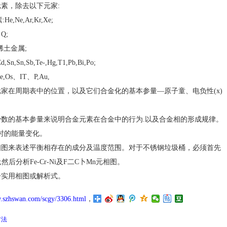
素，除去以下元家:
e,Ar,Kr,Xe;
Q;
Y、稀土金属;
n,Sn,Sb,Te-,Hg,T1,Pb,Bi,Po;
,Os、IT、P,Au,
家在周期表中的位置，以及它们合金化的基本参量—原子童、电负性(x)
数的基本参量来说明合金元素在合金中的行为.以及合金相的形成规律。
时的能量变化。
图来表述平衡相存在的成分及温度范围。对于不锈钢垃圾桶，必须首先
然后分析Fe-Cr-Ni及F二C卜Mn元相图。
实用相图或解析式。
w.szhswan.com/scgy/3306.html
，
方法