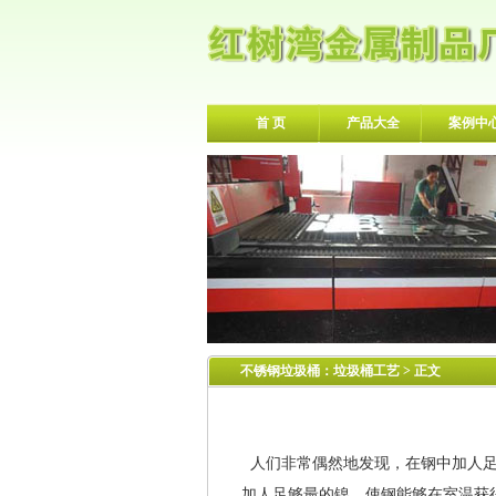
首 页
产品大全
案例中
不锈钢垃圾桶
：
垃圾桶工艺
> 正文
人们非常偶然地发现，在钢中加人足
加人足够最的镍，使钢能够在室温获