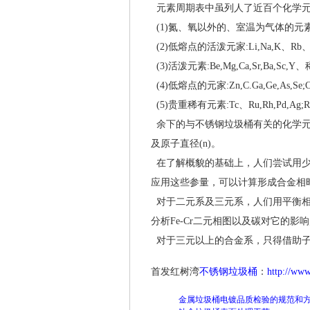
元素周期表中虽列人了近百个化学元
(1)氮、氧以外的、室温为气体的元素:He,N
(2)低熔点的活泼元家:Li,Na,K、Rb、
(3)活泼元素:Be,Mg,Ca,Sr,Ba,Sc,
(4)低熔点的元家:Zn,C.Ga,Ge,As,Se;Cd,S
(5)贵重稀有元素:Tc、Ru,Rh,Pd,Ag;Re
余下的与不锈钢垃圾桶有关的化学元
及原子直径(n)。
在了解概貌的基础上，人们尝试用少
应用这些参量，可以计算形成合金相
对于二元系及三元系，人们用平衡相
分析Fe-Cr二元相图以及碳对它的影响;
对于三元以上的合金系，只得借助子
首发红树湾
不锈钢垃圾桶
：
http://ww
金属垃圾桶电镀品质检验的规范和