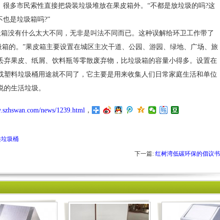
。很多市民索性直接把袋装垃圾堆放在果皮箱外。“不都是放垃圾的吗?这
也是垃圾箱吗?”
箱没有什么太大不同，无非是叫法不同而已。这种误解给环卫工作带了
圾箱的。”果皮箱主要设置在城区主次干道、公园、游园、绿地、广场、旅
丢弃果皮、纸屑、饮料瓶等零散废弃物，比垃圾箱的容量小得多。设置在
或塑料垃圾桶用途就不同了，它主要是用来收集人们日常家庭生活和单位
说的生活垃圾。
w.szhswan.com/news/1239.html
，
？
类垃圾桶
下一篇:
红树湾低碳环保的倡议书