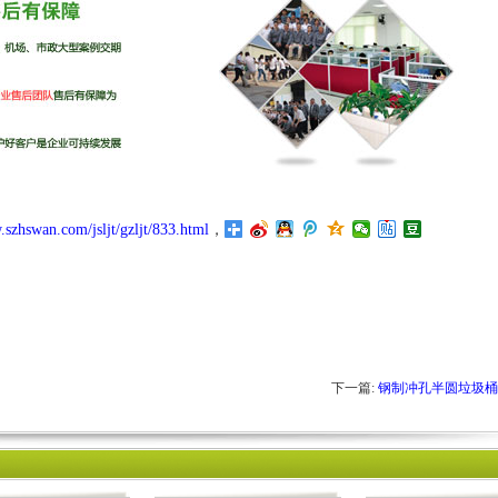
.szhswan.com/jsljt/gzljt/833.html
，
下一篇:
钢制冲孔半圆垃圾桶