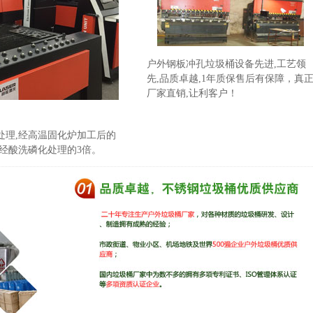
户外钢板冲孔垃圾桶设备先进,工艺领
先,品质卓越,1年质保售后有保障，真
厂家直销,让利客户！
处理,经高温固化炉加工后的
经酸洗磷化处理的3倍。