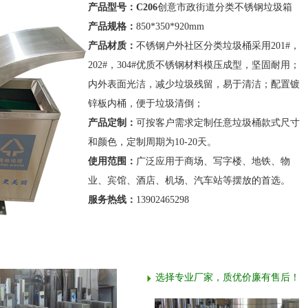
产品型号：C206
创意市政街道分类不锈钢垃圾箱
产品规格：
850*350*920mm
产品材质：
不锈钢户外社区分类垃圾桶采用201#，
202#，304#优质不锈钢材料模压成型，坚固耐用；
内外表面光洁，减少垃圾残留，易于清洁；配置镀
锌板内桶，便于垃圾清倒；
产品定制：
可按客户需求定制任意垃圾桶款式尺寸
和颜色，定制周期为10-20天。
使用范围：
广泛应用于商场、写字楼、地铁、物
业、宾馆、酒店、机场、汽车站等摆放的首选。
服务热线：
13902465298
选择专业厂家，质优价廉有售后！