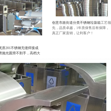
创意市政街道分类不锈钢垃圾箱
工艺领
先，品质卓越，1年质保售后有保障，
真正厂家直销，让利客户！
质201不锈钢无缝焊接成
磨抛光圆滑不割手，高档大